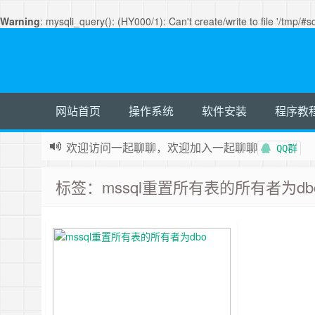
Warning
: mysqli_query(): (HY000/1): Can't create/write to file '/tmp/
网站首页
操作系统
软件安装
程序教
欢迎访问一起聊聊，欢迎加入一起聊聊
QQ群
如果您觉得本站非常有看点，那么赶紧使用Ctrl+D
标签：mssql重置所有表的所有者为db