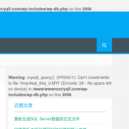
/yqll.com/wp-includes/wp-db.php
on line
2056
Warning
: mysqli_query(): (HY000/1): Can't create/write
to file '/tmp/#sql_84a_0.MYI' (Errcode: 28 - No space left
on device) in
/www/wwwroot/yqll.com/wp-
includes/wp-db.php
on line
2056
近期文章
重新生成SQL Server数据库日志文件