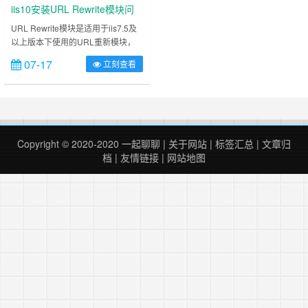
iis10安装URL Rewrite模块问
题
URL Rewrite模块是适用于iis7.5及
以上版本下使用的URL重新模块，
但iis10在安装URL Rewrite模块时出
07-17
立刻查看
现“若要安装iis URL重新模块2，需
要iis7.2版或更高版本。”的错误提
示，其实出现这种原因是由于系统注
册表参数限制造成的，系统不能正确
识别iis10，我们只需要根据下方操
作界面逐一设置即可。 ……
Copyright © 2020-2020
一起聊聊
|
关于网站
|
标签汇总
|
文章归
档
|
友情链接
|
网站地图